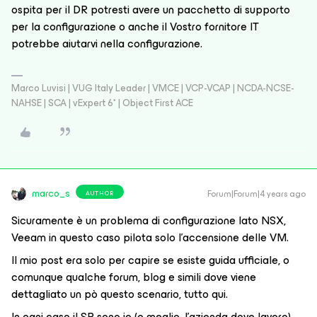
ospita per il DR potresti avere un pacchetto di supporto
per la configurazione o anche il Vostro fornitore IT
potrebbe aiutarvi nella configurazione.
Marco Luvisi | VUG Italy Leader | VMCE | VCP-VCAP | NCDA-NCSE-
NAHSE | SCA | vExpert 6* | Object First ACE
marco_s
Forum|Forum|4 years ago
AUTHOR
Sicuramente è un problema di configurazione lato NSX,
Veeam in questo caso pilota solo l’accensione delle VM.
Il mio post era solo per capire se esiste guida ufficiale, o
comunque qualche forum, blog e simili dove viene
dettagliato un pò questo scenario, tutto qui.
In ogni caso il SP sono io (o meglio, l’azienda dove lavoro),