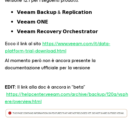
versione 12.1 per i seguenti prodotti:
𝗩𝗲𝗲𝗮𝗺 𝗕𝗮𝗰𝗸𝘂𝗽 & 𝗥𝗲𝗽𝗹𝗶𝗰𝗮𝘁𝗶𝗼𝗻
𝗩𝗲𝗲𝗮𝗺 𝗢𝗡𝗘
𝗩𝗲𝗲𝗮𝗺 𝗥𝗲𝗰𝗼𝘃𝗲𝗿𝘆 𝗢𝗿𝗰𝗵𝗲𝘀𝘁𝗿𝗮𝘁𝗼𝗿
Ecco il link al sito
https://www.veeam.com/it/data-
platform-trial-download.html
Al momento però non è ancora presente la
documentazione ufficiale per la versione
EDIT
: Il link alla doc è ancora in “beta”
https://helpcenter.veeam.com/archive/backup/120a/vsph
ere/overview.html