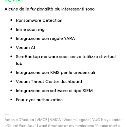
Alcune delle funzionalità più interessanti sono:
Ransomware Detection
Inline scanning
Integrazione con regole YARA
Veeam AI
SureBackup malware scan senza l'utilizzo di virtual
lab
Integrazione con KMS per le credenziali
Veeam Threat Center dashboard
Integrazione con software di tipo SIEM
Four-eyes authorization
Antonio D'Andrea | VMCE | VMCA | Veeam Legend | VUG Italy Leader
| Object First Ace | I want it written on my tombstone "Please start a