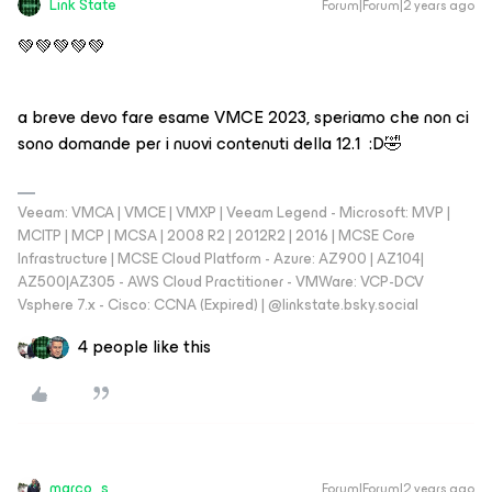
Link State
Forum|Forum|2 years ago
💚💚💚💚💚
a breve devo fare esame VMCE 2023, speriamo che non ci
sono domande per i nuovi contenuti della 12.1 :D🤣
Veeam: VMCA | VMCE | VMXP | Veeam Legend - Microsoft: MVP |
MCITP | MCP | MCSA | 2008 R2 | 2012R2 | 2016 | MCSE Core
Infrastructure | MCSE Cloud Platform - Azure: AZ900 | AZ104|
AZ500|AZ305 - AWS Cloud Practitioner - VMWare: VCP-DCV
Vsphere 7.x - Cisco: CCNA (Expired) | ‪@linkstate.bsky.social‬
4 people like this
marco_s
Forum|Forum|2 years ago