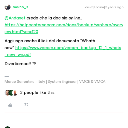
marco_s
Forum|Forum|2 years ago
@Andanet
credo che la doc sia online..
https://helpcenter.veeam.com/docs/backup/vsphere/overv
iew.html?ver=120
Aggiungo anche il link del documento “What’s
new”
https://www.veeam.com/veeam_backup_12_1_whats
_new_wn.pdf
Divertiamoci!! 💚
Marco Sorrentino - Italy | System Engineer | VMCE & VMCA
3 people like this