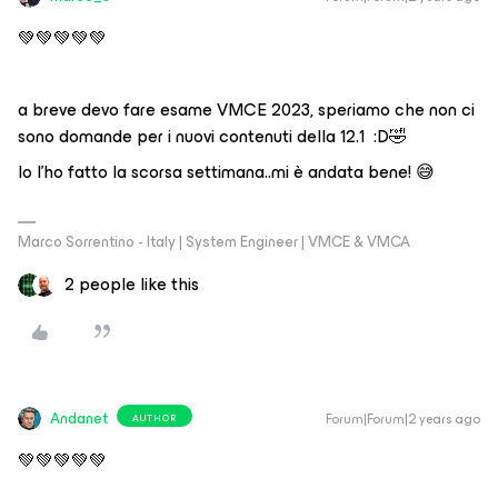
💚💚💚💚💚
a breve devo fare esame VMCE 2023, speriamo che non ci
sono domande per i nuovi contenuti della 12.1 :D🤣
Io l’ho fatto la scorsa settimana..mi è andata bene! 😅
Marco Sorrentino - Italy | System Engineer | VMCE & VMCA
2 people like this
Andanet
Forum|Forum|2 years ago
AUTHOR
💚💚💚💚💚