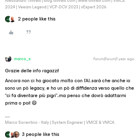
Alessandro Tinivelli | blog.tinivelli.com | www.tinivelli.com | VMCE
2024 | Veeam Legend | VCP-DCV 2023 | vExpert 2026
2 people like this
marco_s
Forum|Forum|1 year ago
Grazie delle info ragazzi!
Ancora non ci ho giocato molto con l’AI..sarà che anche io
sono un pò legacy, e ho un pò di diffidenza verso quello che
“ci fa diventare più pigri”..ma penso che dovrò adattarmi
prima o poi! 😄
Marco Sorrentino - Italy | System Engineer | VMCE & VMCA
3 people like this