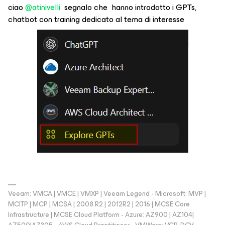
ciao ​
@atinivelli
segnalo che hanno introdotto i GPTs,
chatbot con training dedicato al tema di interesse
Veeam: VMCA | VMCE | VMXP | Veeam Legend - Microsoft: MVP |
MCITP | MCP | MCSA | 2008 R2 | 2012R2 | 2016 | MCSE Core
Infrastructure | MCSE Cloud Platform - Azure: AZ900 | AZ104|