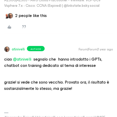
AZ500|AZ305 - AWS Cloud Practitioner - VMWare: VCP-DCV
Vsphere 7.x - Cisco: CCNA (Expired) | ‪@linkstate.bsky.social‬
2 people like this
atinivelli
Forum|Forum|1 year ago
AUTHOR
ciao ​
@atinivelli
segnalo che hanno introdotto i GPTs,
chatbot con training dedicato al tema di interesse
grazie! si vede che sono vecchio. Provato ora, il risultato è
sostanzialmente lo stesso, ma grazie!