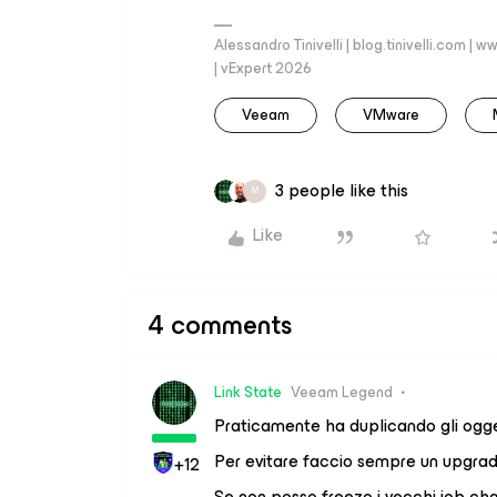
Alessandro Tinivelli | blog.tinivelli.com
| vExpert 2026
Veeam
VMware
3 people like this
M
Like
4 comments
Link State
Veeam Legend
Praticamente ha duplicando gli ogge
Per evitare faccio sempre un upgrad
+12
Se non posso freezo i vecchi job ch