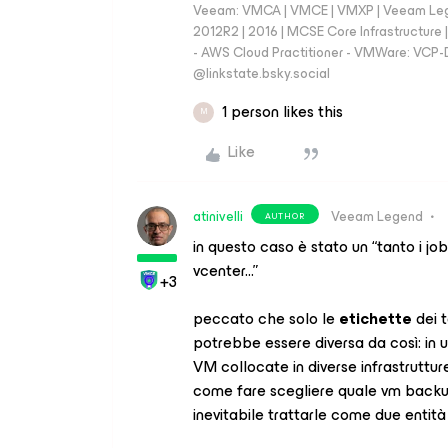
Veeam: VMCA | VMCE | VMXP | Veeam Lege
2012R2 | 2016 | MCSE Core Infrastructur
- AWS Cloud Practitioner - VMWare: VCP-D
‪@linkstate.bsky.social‬
1 person likes this
M
Like
atinivelli
Veeam Legend
AUTHOR
in questo caso è stato un “tanto i job
vcenter...”
+3
peccato che solo le
etichette
dei 
potrebbe essere diversa da così: in
VM collocate in diverse infrastrutt
come fare scegliere quale vm backup
inevitabile trattarle come due entit