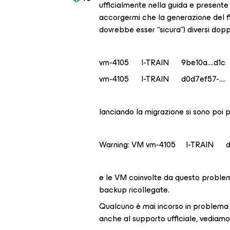
ufficialmente nella guida e presente
accorgermi che la generazione del f
dovrebbe esser “sicura”) diversi doppi
vm-4105 I-TRAIN 9be10a….d1c
vm-4105 I-TRAIN d0d7ef57-….
lanciando la migrazione si sono poi p
Warning: VM vm-4105 I-TRAIN d0d
e le VM coinvolte da questo problema
backup ricollegate.
Qualcuno è mai incorso in problema
anche al supporto ufficiale, vediamo