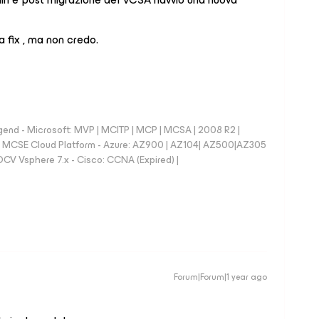
 fix , ma non credo.
nd - Microsoft: MVP | MCITP | MCP | MCSA | 2008 R2 |
e | MCSE Cloud Platform - Azure: AZ900 | AZ104| AZ500|AZ305
CV Vsphere 7.x - Cisco: CCNA (Expired) |
Forum|Forum|1 year ago