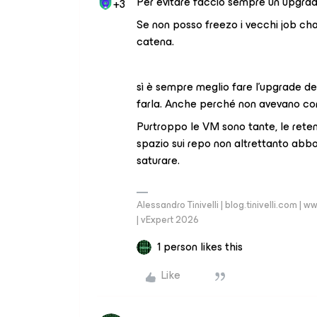
Per evitare faccio sempre un upgrad
+3
Se non posso freezo i vecchi job ch
catena.
sì è sempre meglio fare l’upgrade de
farla. Anche perché non avevano co
Purtroppo le VM sono tante, le retent
spazio sui repo non altrettanto abb
saturare.
Alessandro Tinivelli | blog.tinivelli.com
| vExpert 2026
1 person likes this
Like