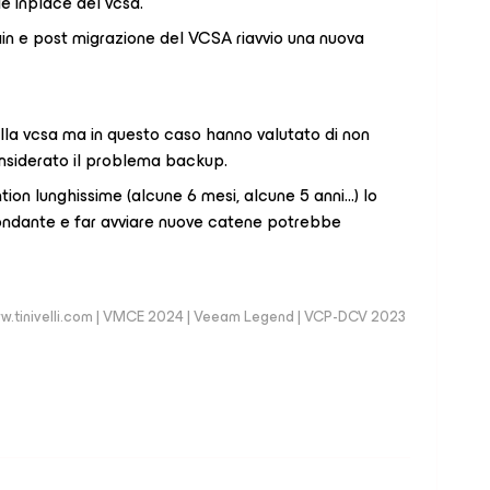
e inplace del vcsa.
ain e post migrazione del VCSA riavvio una nuova
lla vcsa ma in questo caso hanno valutato di non
nsiderato il problema backup.
ion lunghissime (alcune 6 mesi, alcune 5 anni...) lo
ondante e far avviare nuove catene potrebbe
 | www.tinivelli.com | VMCE 2024 | Veeam Legend | VCP-DCV 2023