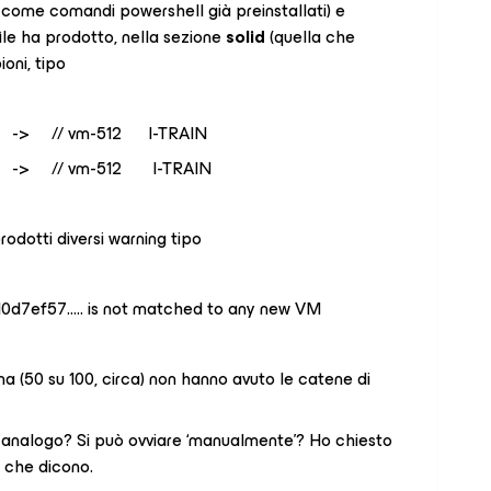
 come comandi powershell già preinstallati) e
ile ha prodotto, nella sezione
solid
(quella che
oni, tipo
 -> // vm-512 I-TRAIN
 -> // vm-512 I-TRAIN
rodotti diversi warning tipo
7ef57….. is not matched to any new VM
 (50 su 100, circa) non hanno avuto le catene di
 analogo? Si può ovviare ‘manualmente’? Ho chiesto
 che dicono.