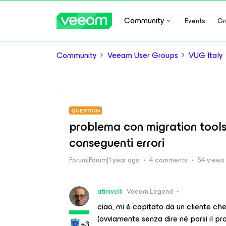
Community
Events
Gr
Community
Veeam User Groups
VUG Italy
QUESTION
problema con migration tools
conseguenti errori
Forum|Forum|1 year ago
4 comments
54 views
atinivelli
Veeam Legend
ciao, mi è capitato da un cliente ch
(ovviamente senza dire né porsi il pro
+3