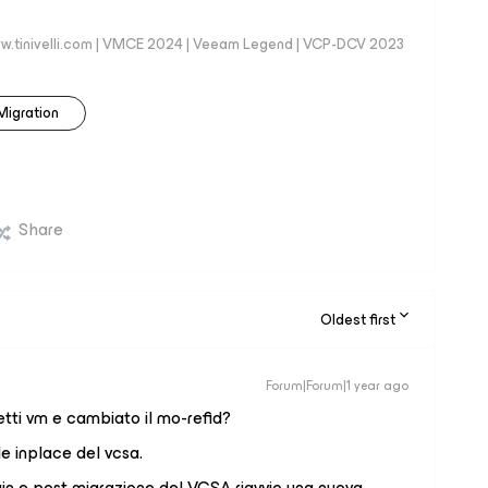
 | www.tinivelli.com | VMCE 2024 | Veeam Legend | VCP-DCV 2023
Migration
Share
Oldest first
Forum|Forum|1 year ago
tti vm e cambiato il mo-refid?
e inplace del vcsa.
ain e post migrazione del VCSA riavvio una nuova