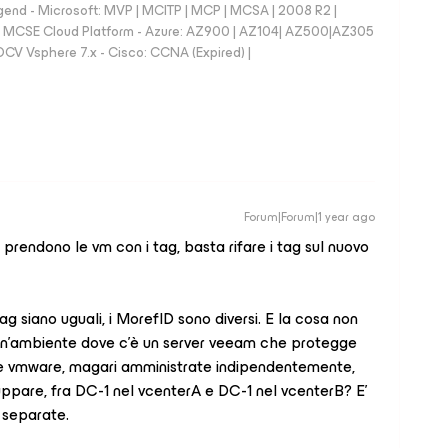
nd - Microsoft: MVP | MCITP | MCP | MCSA | 2008 R2 |
e | MCSE Cloud Platform - Azure: AZ900 | AZ104| AZ500|AZ305
CV Vsphere 7.x - Cisco: CCNA (Expired) |
Forum|Forum|1 year ago
 prendono le vm con i tag, basta rifare i tag sul nuovo
tag siano uguali, i MorefID sono diversi. E la cosa non
 un’ambiente dove c’è un server veeam che protegge
ure vmware, magari amministrate indipendentemente,
pare, fra DC-1 nel vcenterA e DC-1 nel vcenterB? E’
à separate.