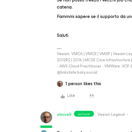
catena.
Fammmi sapere se il supporto da una
Saluti
Veeam: VMCA | VMCE | VMXP | Veeam Lege
2012R2 | 2016 | MCSE Core Infrastructur
- AWS Cloud Practitioner - VMWare: VCP-D
‪@linkstate.bsky.social‬
1 person likes this
Like
atinivelli
Veeam Legend
AUTHOR