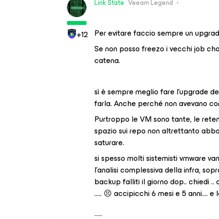
Link State
Veeam Legend
Per evitare faccio sempre un upgrad
+12
Se non posso freezo i vecchi job ch
catena.
sì è sempre meglio fare l’upgrade de
farla. Anche perché non avevano co
Purtroppo le VM sono tante, le retent
spazio sui repo non altrettanto abb
saturare.
si spesso molti sistemisti vmware va
l’analisi complessiva della infra, sop
backup falliti il giorno dop.. chiedi
….. 😣 accipicchi 6 mesi e 5 anni…. e