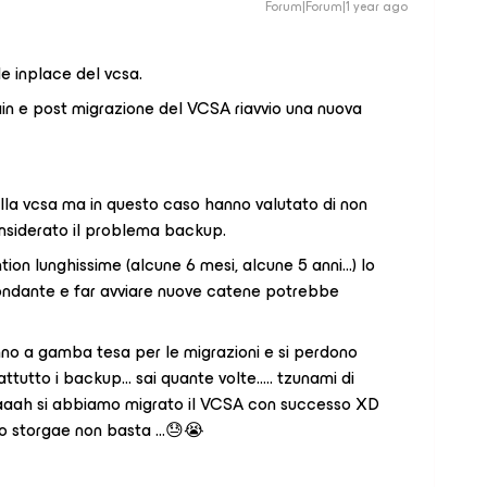
Forum|Forum|1 year ago
e inplace del vcsa.
ain e post migrazione del VCSA riavvio una nuova
lla vcsa ma in questo caso hanno valutato di non
nsiderato il problema backup.
ion lunghissime (alcune 6 mesi, alcune 5 anni...) lo
ondante e far avviare nuove catene potrebbe
nno a gamba tesa per le migrazioni e si perdono
rattutto i backup… sai quante volte….. tzunami di
 .. aaah si abbiamo migrato il VCSA con successo XD
 lo storgae non basta ...😓😭