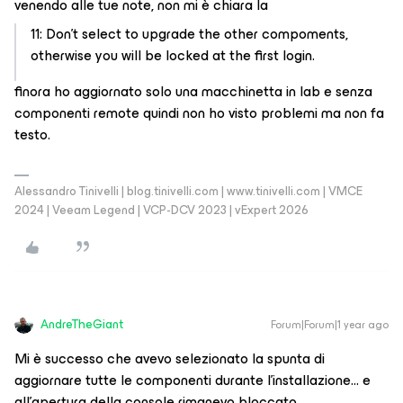
venendo alle tue note, non mi è chiara la
11: Don’t select to upgrade the other compoments,
otherwise you will be locked at the first login.
finora ho aggiornato solo una macchinetta in lab e senza
componenti remote quindi non ho visto problemi ma non fa
testo.
Alessandro Tinivelli | blog.tinivelli.com | www.tinivelli.com | VMCE
2024 | Veeam Legend | VCP-DCV 2023 | vExpert 2026
AndreTheGiant
Forum|Forum|1 year ago
Mi è successo che avevo selezionato la spunta di
aggiornare tutte le componenti durante l’installazione… e
all’apertura della console rimanevo bloccato