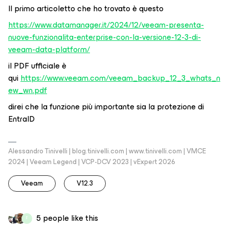
Il primo articoletto che ho trovato è questo
https://www.datamanager.it/2024/12/veeam-presenta-
nuove-funzionalita-enterprise-con-la-versione-12-3-di-
veeam-data-platform/
il PDF ufficiale è
qui
https://www.veeam.com/veeam_backup_12_3_whats_n
ew_wn.pdf
direi che la funzione più importante sia la protezione di
EntraID
Alessandro Tinivelli | blog.tinivelli.com | www.tinivelli.com | VMCE
2024 | Veeam Legend | VCP-DCV 2023 | vExpert 2026
Veeam
V12.3
5 people like this
F