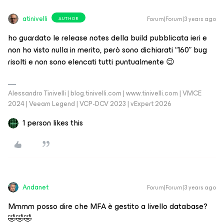
atinivelli
Forum|Forum|3 years ago
AUTHOR
ho guardato le release notes della build pubblicata ieri e
non ho visto nulla in merito, però sono dichiarati “160” bug
risolti e non sono elencati tutti puntualmente 😉
Alessandro Tinivelli | blog.tinivelli.com | www.tinivelli.com | VMCE
2024 | Veeam Legend | VCP-DCV 2023 | vExpert 2026
1 person likes this
Andanet
Forum|Forum|3 years ago
Mmmm posso dire che MFA è gestito a livello database?
🤣🤣🤣