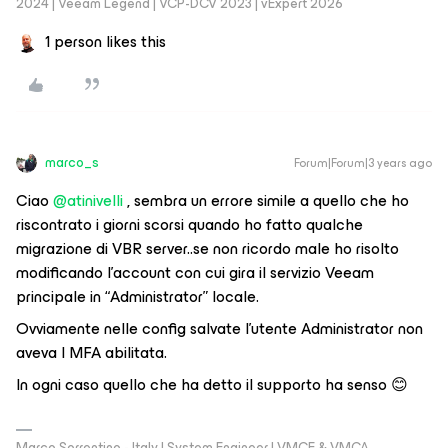
2024 | Veeam Legend | VCP-DCV 2023 | vExpert 2026
1 person likes this
marco_s
Forum|Forum|3 years ago
Ciao
@atinivelli
, sembra un errore simile a quello che ho
riscontrato i giorni scorsi quando ho fatto qualche
migrazione di VBR server..se non ricordo male ho risolto
modificando l’account con cui gira il servizio Veeam
principale in “Administrator” locale.
Ovviamente nelle config salvate l’utente Administrator non
aveva l MFA abilitata.
In ogni caso quello che ha detto il supporto ha senso 😊
Marco Sorrentino - Italy | System Engineer | VMCE & VMCA