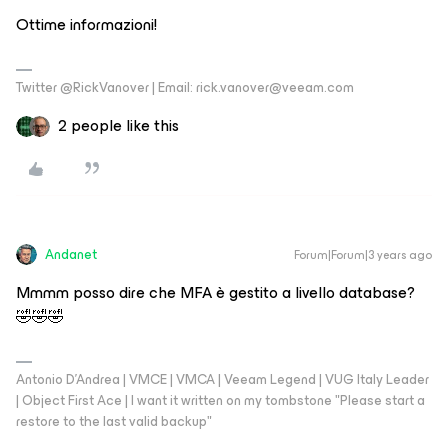
Ottime informazioni!
Twitter @RickVanover | Email: rick.vanover@veeam.com
2 people like this
Andanet
Forum|Forum|3 years ago
Mmmm posso dire che MFA è gestito a livello database?
🤣🤣🤣
Antonio D'Andrea | VMCE | VMCA | Veeam Legend | VUG Italy Leader
| Object First Ace | I want it written on my tombstone "Please start a
restore to the last valid backup"