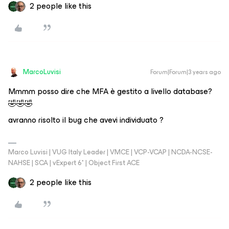
2 people like this
MarcoLuvisi
Forum|Forum|3 years ago
Mmmm posso dire che MFA è gestito a livello database?
🤣🤣🤣
avranno risolto il bug che avevi individuato ?
Marco Luvisi | VUG Italy Leader | VMCE | VCP-VCAP | NCDA-NCSE-
NAHSE | SCA | vExpert 6* | Object First ACE
2 people like this