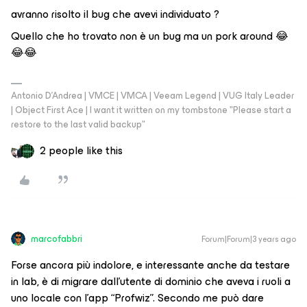
avranno risolto il bug che avevi individuato ?
Quello che ho trovato non è un bug ma un pork around 😂
😂😂
Antonio D'Andrea | VMCE | VMCA | Veeam Legend | VUG Italy Leader
| Object First Ace | I want it written on my tombstone "Please start a
restore to the last valid backup"
2 people like this
marcofabbri
Forum|Forum|3 years ago
Forse ancora più indolore, e interessante anche da testare
in lab, è di migrare dall’utente di dominio che aveva i ruoli a
uno locale con l’app “Profwiz”. Secondo me può dare