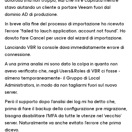
dolorosa (ma non troppo, via) che mi è capitata mentre
stavo aiutando un cliente a portare Veeam fuori dal
dominio AD di produzione.
In breve alla fine del processo di importazione ho ricevuto
l’errore “
failed to lauch application. account not found
”. Ho
dovuto fare
Cancel
per uscire dal wizard di importazione.
Lanciando VBR la console dava immediatamente errore di
connessione.
A una prima analisi mi sono dato la colpa in quanto non
avevo verificato che, negli
Users&Roles
di VBR ci fosse -
almeno temporaneamente- il Gruppo di
Local
Administrators
, in modo da non tagliarmi fuori sul nuovo
server.
Però il supporto dopo l’analisi dei log mi ha detto che,
prima di fare il backup della configurazione pre migrazione,
bisogna disabilitare l’MFA da tutte le utenze nel ‘vecchio’
server. Naturalmente va anche evitato l’errore che prima
dicevo.