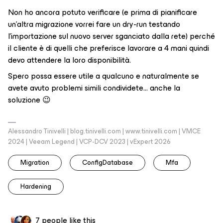
Non ho ancora potuto verificare (e prima di pianificare
un’altra migrazione vorrei fare un dry-run testando
l’importazione sul nuovo server sganciato dalla rete) perché
il cliente è di quelli che preferisce lavorare a 4 mani quindi
devo attendere la loro disponibilità.
Spero possa essere utile a qualcuno e naturalmente se
avete avuto problemi simili condividete… anche la
soluzione 😉
Alessandro Tinivelli | blog.tinivelli.com | www.tinivelli.com | VMCE
2024 | Veeam Legend | VCP-DCV 2023 | vExpert 2026
Migration
ConfigDatabase
Mfa
Hardening
7 people like this