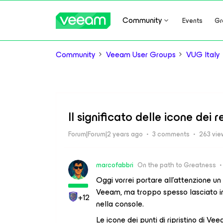
Community
Events
Gr
Community
Veeam User Groups
VUG Italy
Il significato delle icone dei 
Forum|Forum|2 years ago
3 comments
263 vie
marcofabbri
On the path to Greatness
Oggi vorrei portare all’attenzione un
Veeam, ma troppo spesso lasciato in 
+12
nella console.
Le icone dei punti di ripristino di V