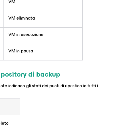
VM
VM eliminata
VM in esecuzione
VM in pausa
repository di backup
e indicano gli stati dei punti di ripristino in tutti i
pleto