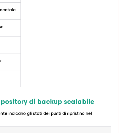
ementale
rse
e
repository di backup scalabile
te indicano gli stati dei punti di ripristino nel