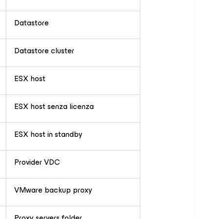
Datastore
Datastore cluster
ESX host
ESX host senza licenza
ESX host in standby
Provider VDC
VMware backup proxy
Proxy servers folder