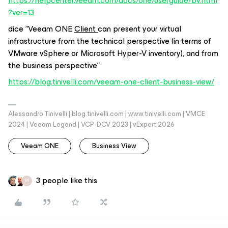
https://helpcenter.veeam.com/docs/one/userguide/bv.html
?ver=13
dice “Veeam ONE
Client
can present your virtual
infrastructure from the technical perspective (in terms of
VMware vSphere or Microsoft Hyper-V inventory), and from
the business perspective”
https://blog.tinivelli.com/veeam-one-client-business-view/
Alessandro Tinivelli | blog.tinivelli.com | www.tinivelli.com | VMCE
2024 | Veeam Legend | VCP-DCV 2023 | vExpert 2026
Veeam ONE
Business View
3 people like this
M