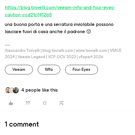
https://blog.tinivelli.com/veeam-mfa-and-four-eyes-
caution-ccd21cf412b5
una buona porta e una serratura inviolabile possono
lasciare fuori di casa anche il padrone 😗
Alessandro Tinivelli | blog.tinivelli.com | www.tinivelli.com | VMCE
2024 | Veeam Legend | VCP-DCV 2023 | vExpert 2026
Veeam
Mfa
Four-Eyes
4 people like this
M
1 comment