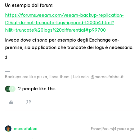
Un esempio dal forum:
https://forums.veeam.com/veeam-backup-replication-
f2/sql-do-not-truncate-logs-ignored-t20054.html?
hilit=truncate%20logs%20differential#p99700
Invece dove ci sono per esempio degli Exchange on-
premise, sia application che truncate dei logs è necessario.
:)
Backups are like pizza, I love them. | Linkedin: @marco-fabbri-it
2 people like this
S
marcofabbri
Forum|Forum|4 years ago