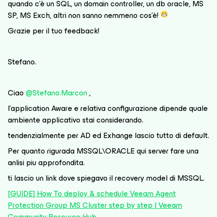
quando c’è un SQL, un domain controller, un db oracle, MS
SP, MS Exch, altri non sanno nemmeno cos’è!
Grazie per il tuo feedback!
Stefano.
Ciao
@Stefano.Marcon
,
l’application Aware e relativa configurazione dipende quale
ambiente applicativo stai considerando.
tendenzialmente per AD ed Exhange lascio tutto di default.
Per quanto rigurada MSSQL\ORACLE qui server fare una
anlisi piu approfondita.
ti lascio un link dove spiegavo il recovery model di MSSQL.
[GUIDE] How To deploy & schedule Veeam Agent
Protection Group MS Cluster step by step | Veeam
Community Resource Hub