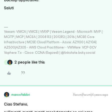
Saluti
Veeam: VMCA | VMCE | VMXP | Veeam Legend - Microsoft: MVP |
MCITP | MCP | MCSA | 2008 R2 | 2012R2 | 2016 | MCSE Core
Infrastructure | MCSE Cloud Platform - Azure: AZ900 | AZ104|
AZ500|AZ305 - AWS Cloud Practitioner - VMWare: VCP-DCV
Vsphere 7.x - Cisco: CCNA (Expired) | ‪@linkstate.bsky.social‬
2 people like this
S
marcofabbri
Forum|Forum|4 years ago
Ciao Stefano,