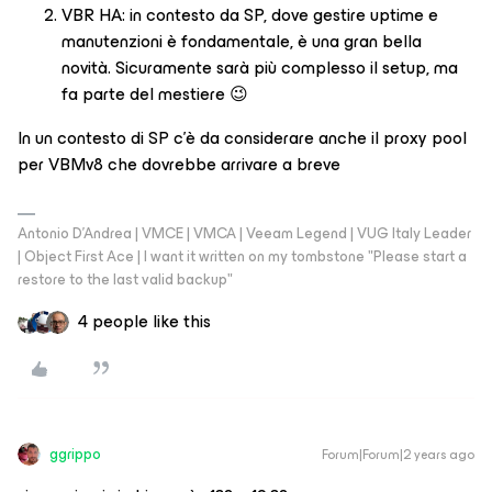
VBR HA: in contesto da SP, dove gestire uptime e
manutenzioni è fondamentale, è una gran bella
novità. Sicuramente sarà più complesso il setup, ma
fa parte del mestiere 😉
In un contesto di SP c'è da considerare anche il proxy pool
per VBMv8 che dovrebbe arrivare a breve
Antonio D'Andrea | VMCE | VMCA | Veeam Legend | VUG Italy Leader
| Object First Ace | I want it written on my tombstone "Please start a
restore to the last valid backup"
4 people like this
ggrippo
Forum|Forum|2 years ago