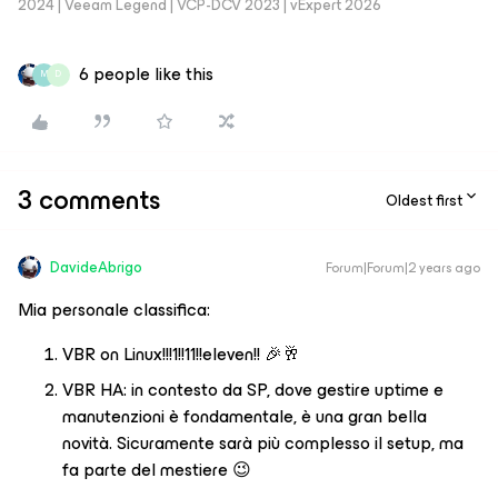
2024 | Veeam Legend | VCP-DCV 2023 | vExpert 2026
6 people like this
M
D
3 comments
Oldest first
DavideAbrigo
Forum|Forum|2 years ago
Mia personale classifica:
VBR on Linux!!!1!!11!!eleven!! 🎉🥂
VBR HA: in contesto da SP, dove gestire uptime e
manutenzioni è fondamentale, è una gran bella
novità. Sicuramente sarà più complesso il setup, ma
fa parte del mestiere 😉