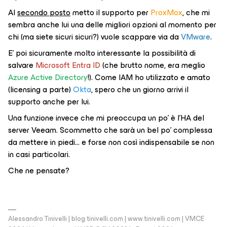
Al
secondo posto
metto il supporto per
ProxMox
, che mi
sembra anche lui una delle migliori opzioni al momento per
chi (ma siete sicuri sicuri?) vuole scappare via da
VMware
.
E’ poi sicuramente molto interessante la possibilità di
salvare
Microsoft Entra ID
(che brutto nome, era meglio
Azure Active Directory
!). Come IAM ho utilizzato e amato
(licensing a parte)
Okta
, spero che un giorno arrivi il
supporto anche per lui.
Una funzione invece che mi preoccupa un po’ è l’HA del
server Veeam. Scommetto che sarà un bel po’ complessa
da mettere in piedi… e forse non così indispensabile se non
in casi particolari.
Che ne pensate?
Alessandro Tinivelli | blog.tinivelli.com | www.tinivelli.com | VMCE