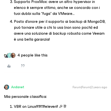
Supporto ProxMox: avere un altro hypervisor in
elenco è sempre ottimo, anche se concordo con i
tuoi dubbi sulla “fuga” da VMware…
Posto d’onore per il supporto ai backup di MongoDB,
può tornare utile a chi lo usa (non sono pochi) ed
avere una soluzione di backup robusta come Veeam
è una bella garanzia!
4 people like this
M
Andanet
Forum|Forum|2 years ago
Mia personale classifica:
VBR on Linux!!!1!!11!!eleven!! 🎉🥂