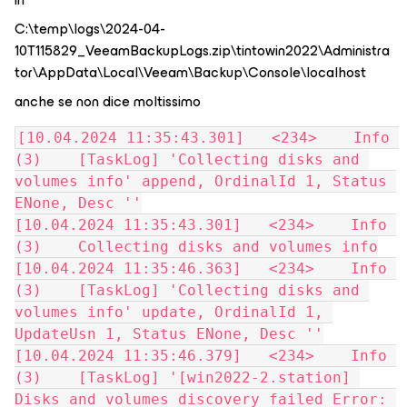
C:\temp\logs\2024-04-
10T115829_VeeamBackupLogs.zip\tintowin2022\Administra
tor\AppData\Local\Veeam\Backup\Console\localhost
anche se non dice moltissimo
[10.04.2024 11:35:43.301]   <234>    Info 
(3)    [TaskLog] 'Collecting disks and 
volumes info' append, OrdinalId 1, Status 
ENone, Desc ''
[10.04.2024 11:35:43.301]   <234>    Info 
(3)    Collecting disks and volumes info
[10.04.2024 11:35:46.363]   <234>    Info 
(3)    [TaskLog] 'Collecting disks and 
volumes info' update, OrdinalId 1, 
UpdateUsn 1, Status ENone, Desc ''
[10.04.2024 11:35:46.379]   <234>    Info 
(3)    [TaskLog] '[win2022-2.station] 
Disks and volumes discovery failed Error: 