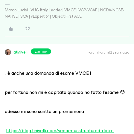
Marco Luvisi | VUG Italy Leader | VMCE | VCP-VCAP | NCDA-NCSE-
NAHSE | SCA | vExpert 6* | Object First ACE
atinivelli
Forum|Forum|2 years ago
AUTHOR
...è anche una domanda di esame VMCE !
per fortuna non mi è capitata quando ho fatto l’esame 😊
adesso mi sono scritto un promemoria
https://blog.tinivelli.com/veeam-unstructured-data-