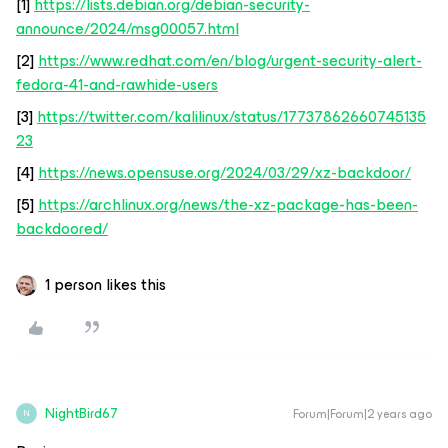
[1]
https://lists.debian.org/debian-security-
announce/2024/msg00057.html
[2]
https://www.redhat.com/en/blog/urgent-security-alert-
fedora-41-and-rawhide-users
[3]
https://twitter.com/kalilinux/status/17737862660745135
23
[4]
https://news.opensuse.org/2024/03/29/xz-backdoor/
[5]
https://archlinux.org/news/the-xz-package-has-been-
backdoored/
1 person likes this
NightBird67
Forum|Forum|2 years ago
N