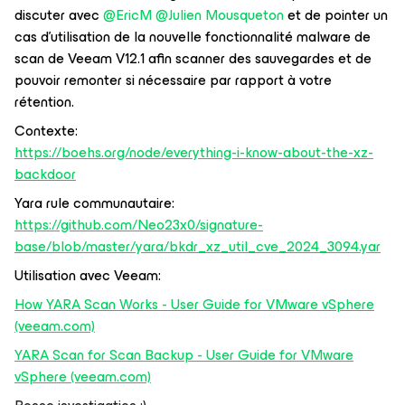
discuter avec
@EricM
@Julien Mousqueton
et de pointer un
cas d’utilisation de la nouvelle fonctionnalité malware de
scan de Veeam V12.1 afin scanner des sauvegardes et de
pouvoir remonter si nécessaire par rapport à votre
rétention.
Contexte:
https://boehs.org/node/everything-i-know-about-the-xz-
backdoor
Yara rule communautaire:
https://github.com/Neo23x0/signature-
base/blob/master/yara/bkdr_xz_util_cve_2024_3094.yar
Utilisation avec Veeam:
How YARA Scan Works - User Guide for VMware vSphere
(veeam.com)
YARA Scan for Scan Backup - User Guide for VMware
vSphere (veeam.com)