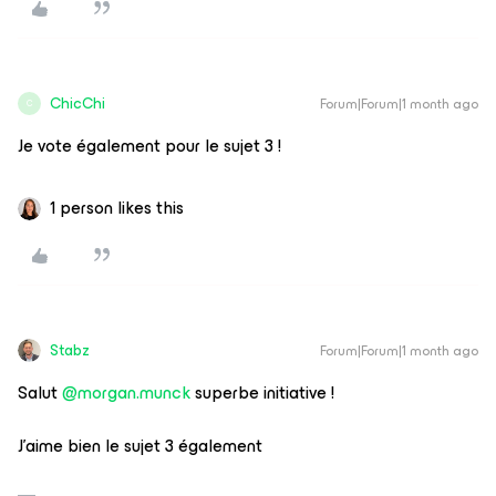
ChicChi
Forum|Forum|1 month ago
C
Je vote également pour le sujet 3 !
1 person likes this
Stabz
Forum|Forum|1 month ago
Salut ​
@morgan.munck
superbe initiative !
J’aime bien le sujet 3 également