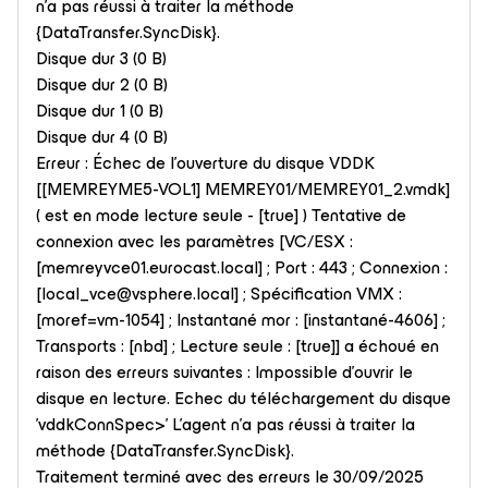
n'a pas réussi à traiter la méthode
{DataTransfer.SyncDisk}.
Disque dur 3 (0 B)
Disque dur 2 (0 B)
Disque dur 1 (0 B)
Disque dur 4 (0 B)
Erreur : Échec de l'ouverture du disque VDDK
[[MEMREYME5-VOL1] MEMREY01/MEMREY01_2.vmdk]
( est en mode lecture seule - [true] ) Tentative de
connexion avec les paramètres [VC/ESX :
[memreyvce01.eurocast.local] ; Port : 443 ; Connexion :
[local_vce@vsphere.local] ; Spécification VMX :
[moref=vm-1054] ; Instantané mor : [instantané-4606] ;
Transports : [nbd] ; Lecture seule : [true]] a échoué en
raison des erreurs suivantes : Impossible d'ouvrir le
disque en lecture. Echec du téléchargement du disque
'vddkConnSpec>' L'agent n'a pas réussi à traiter la
méthode {DataTransfer.SyncDisk}.
Traitement terminé avec des erreurs le 30/09/2025