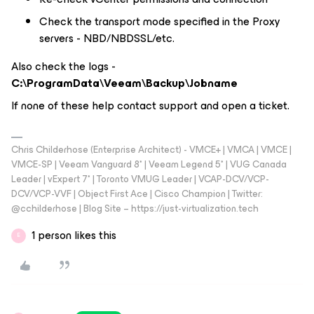
Check the transport mode specified in the Proxy
servers - NBD/NBDSSL/etc.
Also check the logs -
C:\ProgramData\Veeam\Backup\Jobname
If none of these help contact support and open a ticket.
Chris Childerhose (Enterprise Architect) - VMCE+ | VMCA | VMCE |
VMCE-SP | Veeam Vanguard 8* | Veeam Legend 5* | VUG Canada
Leader | vExpert 7* | Toronto VMUG Leader | VCAP-DCV/VCP-
DCV/VCP-VVF | Object First Ace | Cisco Champion | Twitter:
@cchilderhose | Blog Site – https://just-virtualization.tech
1 person likes this
E