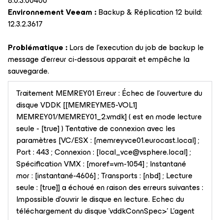
8.0.3.00400
Environnement Veeam :
Backup & Réplication 12 build:
12.3.2.3617
Problématique :
Lors de l’execution du job de backup le
message d’erreur ci-dessous apparait et empêche la
sauvegarde.
Traitement MEMREY01 Erreur : Échec de l'ouverture du
disque VDDK [[MEMREYME5-VOL1]
MEMREY01/MEMREY01_2.vmdk] ( est en mode lecture
seule - [true] ) Tentative de connexion avec les
paramètres [VC/ESX : [memreyvce01.eurocast.local] ;
Port : 443 ; Connexion : [local_vce@vsphere.local] ;
Spécification VMX : [moref=vm-1054] ; Instantané
mor : [instantané-4606] ; Transports : [nbd] ; Lecture
seule : [true]] a échoué en raison des erreurs suivantes :
Impossible d'ouvrir le disque en lecture. Echec du
téléchargement du disque 'vddkConnSpec>' L'agent