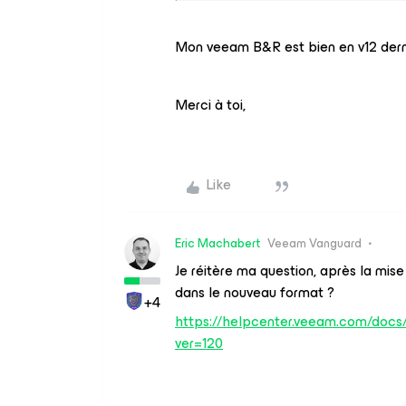
Mon veeam B&R est bien en v12 dern
Merci à toi,
Like
Eric Machabert
Veeam Vanguard
Je réitère ma question, après la mise
dans le nouveau format ?
+4
https://helpcenter.veeam.com/do
ver=120