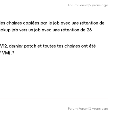
Forum|Forum|2 years ago
 les chaines copiées par le job avec une rétention de
ckup job vers un job avec une rétention de 26
 V12, dernier patch et toutes tes chaines ont été
 VM) .?
Forum|Forum|2 years ago