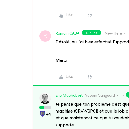
Like
Romain CASA
New Here
AUTHOR
R
Désolé, oui j’ai bien effectué l’upgr
Merci,
Like
Eric Machabert
Veeam Vanguard
Je pense que ton problème c’est que
machine (SRV-VSP01) et que le job 
+4
et que maintenant ce que tu voudrais 
supporté.