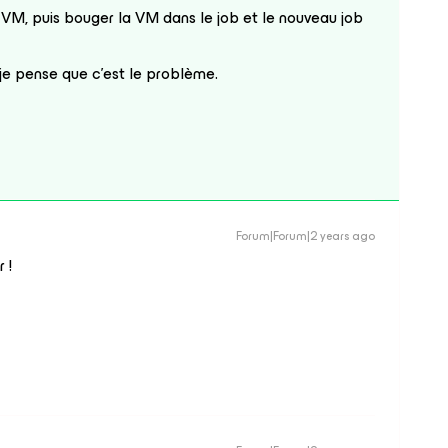
te VM, puis bouger la VM dans le job et le nouveau job
je pense que c’est le problème.
Forum|Forum|2 years ago
 !