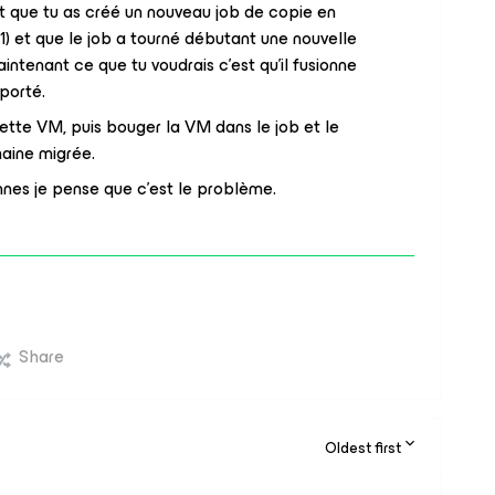
t que tu as créé un nouveau job de copie en
) et que le job a tourné débutant une nouvelle
ntenant ce que tu voudrais c’est qu’il fusionne
pporté.
 cette VM, puis bouger la VM dans le job et le
haine migrée.
nnes je pense que c’est le problème.
Share
Oldest first