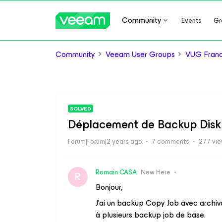
Community
Events
Gr
Community
Veeam User Groups
VUG Fran
SOLVED
Déplacement de Backup Disk
Forum|Forum|2 years ago
7 comments
277 vi
Romain CASA
New Here
R
Bonjour,
J’ai un backup Copy Job avec archiv
à plusieurs backup job de base.