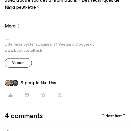
aviez d'autre sources d’informations ? Des techniques de
Ninja peut-être ?
Merci :)
Enterprise System Engineer @ Veeam // Blogger at
www.baptistetellier.fr
Veeam
9 people like this
4 comments
Oldest first