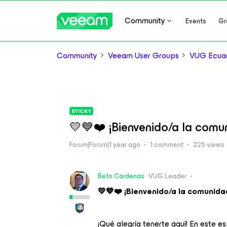
Community
Events
Gr
Community
Veeam User Groups
VUG Ecua
STICKY
💛💙❤️ ¡Bienvenido/a la com
Forum|Forum|1 year ago
1 comment
225 views
Beto Cardenas
VUG Leader
💛💙❤️
¡Bienvenido/a la comunid
¡Qué alegría tenerte aquí! En este e