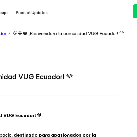
oups
Product Updates
dor
💛💙❤️ ¡Bienvenido/a la comunidad VUG Ecuador! 💚
unidad VUG Ecuador! 💚
ad VUG Ecuador!
💚
spacio,
destinado para apasionados por la