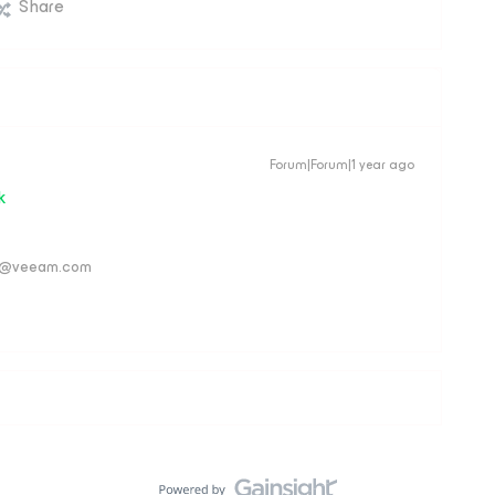
Share
Forum|Forum|1 year ago
k
ver@veeam.com