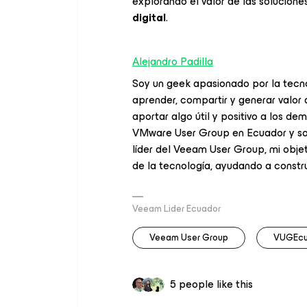
explorando el valor de las solucion
digital
.
Alejandro Padilla
Soy un geek apasionado por la tecno
aprender, compartir y generar valor 
aportar algo útil y positivo a los de
VMware User Group en Ecuador y s
líder del Veeam User Group, mi obje
de la tecnología, ayudando a constru
Veeam Lider Ecuador
Veeam User Group
VUGEcu
5 people like this