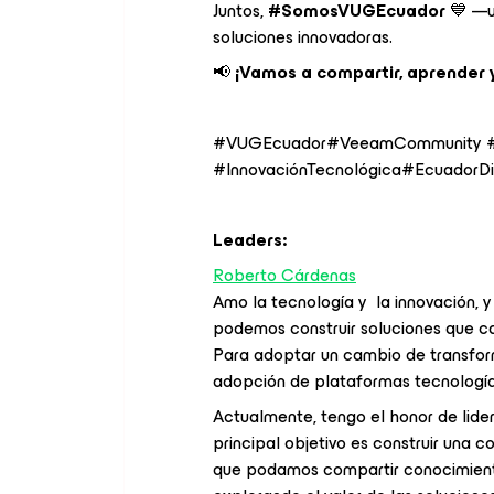
Juntos,
#SomosVUGEcuador
💙 —un
soluciones innovadoras.
📢
¡Vamos a compartir, aprender y 
#VUGEcuador#VeeamCommunity #B
#InnovaciónTecnológica#EcuadorDi
Leaders:
Roberto Cárdenas
Amo la tecnología y la innovación, y
podemos construir soluciones que ca
Para adoptar un cambio de transform
adopción de plataformas tecnología
Actualmente, tengo el honor de lide
principal objetivo es construir una
que podamos compartir conocimientos