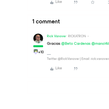
Like
1 comment
Rick Vanover
RICKATRON
Gracias ​
@Beto Cardenas
​
@manol4i
+10
Twitter @RickVanover | Email: rick.vano
Like