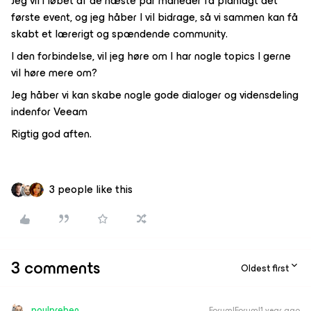
Jeg vil i løbet af de næste par måneder få planlagt det
første event, og jeg håber I vil bidrage, så vi sammen kan få
skabt et lærerigt og spændende community.
I den forbindelse, vil jeg høre om I har nogle topics I gerne
vil høre mere om?
Jeg håber vi kan skabe nogle gode dialoger og vidensdeling
indenfor Veeam
Rigtig god aften.
3 people like this
3 comments
Oldest first
poulpreben
Forum|Forum|1 year ago