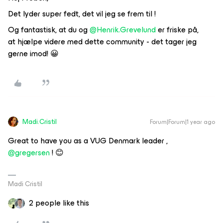
Det lyder super fedt, det vil jeg se frem til !
Og fantastisk, at du og
@Henrik.Grevelund
er friske på,
at hjælpe videre med dette community - det tager jeg
gerne imod! 😀
Madi.Cristil
Forum|Forum|1 year ago
Great to have you as a VUG Denmark leader ,
@gregersen
! 😊
Madi Cristil
2 people like this