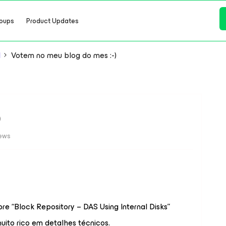
oups
Product Updates
l
Votem no meu blog do mes :-)
)
iews
e “Block Repository – DAS Using Internal Disks”
muito rico em detalhes técnicos.