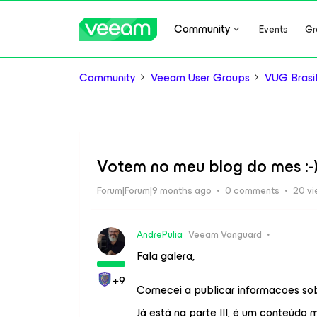
Community
Events
Gr
Community
Veeam User Groups
VUG Brasi
Votem no meu blog do mes :-
Forum|Forum|9 months ago
0 comments
20 v
AndrePulia
Veeam Vanguard
Fala galera,
+9
Comecei a publicar informacoes sobr
Já está na parte III, é um conteúdo 