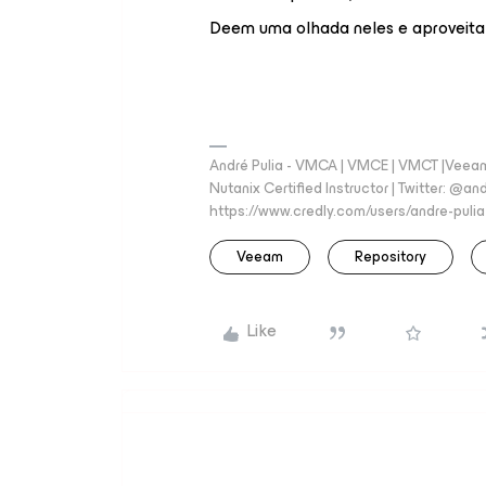
Deem uma olhada neles e aproveita 
André Pulia - VMCA | VMCE | VMCT |Veeam V
Nutanix Certified Instructor | Twitter: @and
https://www.credly.com/users/andre-pulia
Veeam
Repository
Like