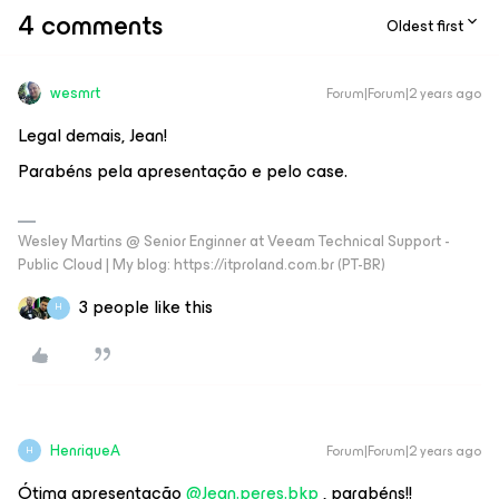
4 comments
Oldest first
wesmrt
Forum|Forum|2 years ago
Legal demais, Jean!
Parabéns pela apresentação e pelo case.
Wesley Martins @ Senior Enginner at Veeam Technical Support -
Public Cloud | My blog: https://itproland.com.br (PT-BR)
3 people like this
H
HenriqueA
Forum|Forum|2 years ago
H
Ótima apresentação
@Jean.peres.bkp
, parabéns!!