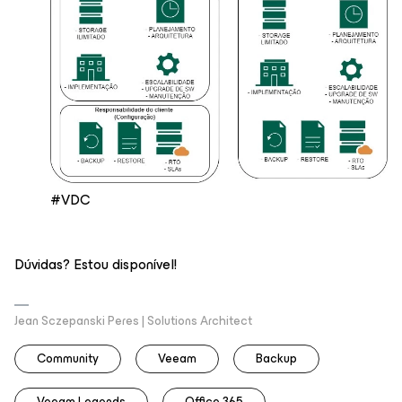
#VDC
Dúvidas? Estou disponível!
Jean Sczepanski Peres | Solutions Architect
Community
Veeam
Backup
Veeam Legends
Office 365