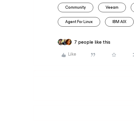
Community
Veeam
Agent For Linux
IBM AIX
7 people like this
Like