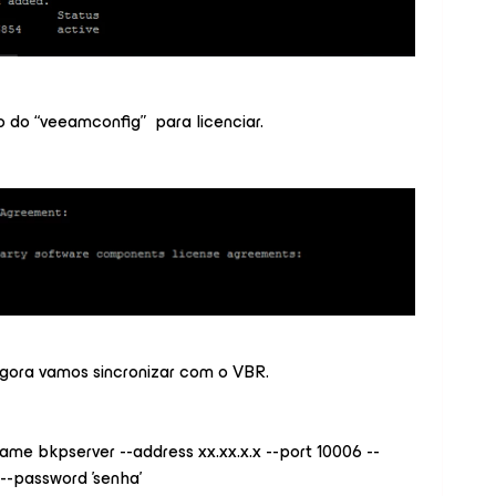
 do “veeamconfig” para licenciar.
Agora vamos sincronizar com o VBR.
me bkpserver --address xx.xx.x.x --port 10006 --
 --password 'senha'