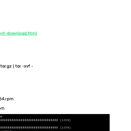
ent-download.html
r.gz | tar -xvf -
64.rpm
rpm