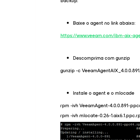
backup:
Baixe o agent no link abaixo:
https://www.veeam.com/ibm-aix-ag
Descomprima com gunzip
gunzip -c VeeamAgentAIX_4.0.0.891.ta
Instale o agent e o mlocade
rpm -ivh VeeamAgent-4.0.0.891-ppc
rpm -ivh mlocate-0.26-1.aix6.1.ppc.