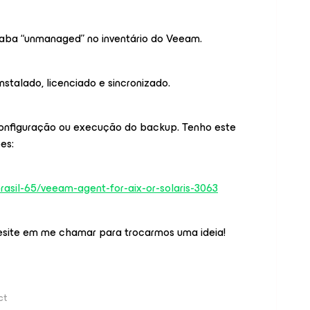
 aba “unmanaged” no inventário do Veeam.
nstalado, licenciado e sincronizado.
configuração ou execução do backup. Tenho este
es:
asil-65/veeam-agent-for-aix-or-solaris-3063
 hesite em me chamar para trocarmos uma ideia!
ct