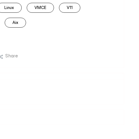
Linux
VMCE
V11
Aix
Share