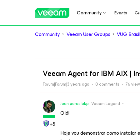
Community
Events
Gr
Community
Veeam User Groups
VUG Brasi
Veeam Agent for IBM AIX | I
Forum|Forum|3 years ago
0 comments
76 vie
Jean.peres.bkp
Veeam Legend
Olá!
+8
Hoje vou demonstrar como instalar e