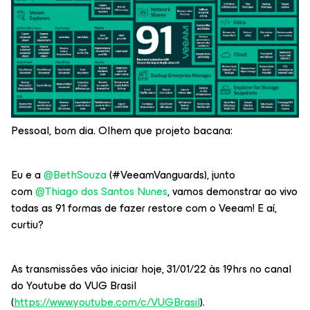
Pessoal, bom dia. Olhem que projeto bacana:
Eu e a
@BethSouza
(#VeeamVanguards), junto
com
@Thiago dos Santos Nunes
, vamos demonstrar ao vivo
todas as 91 formas de fazer restore com o Veeam! E aí,
curtiu?
As transmissões vão iniciar hoje, 31/01/22 às 19hrs no canal
do Youtube do VUG Brasil
(
https://www.youtube.com/c/VUGBrasil
).