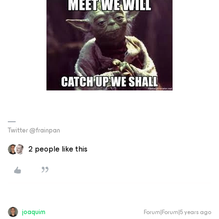
Twitter @frainpan
2 people like this
joaquim
Forum|Forum|5 years ago