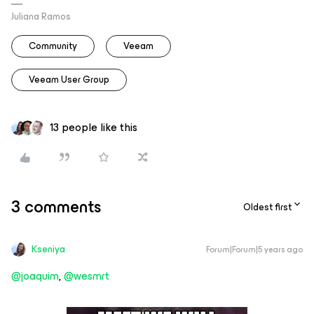
Juliana Ramos
Community
Veeam
Veeam User Group
13 people like this
3 comments
Oldest first
Kseniya
Forum|Forum|5 years ago
@joaquim
,
@wesmrt