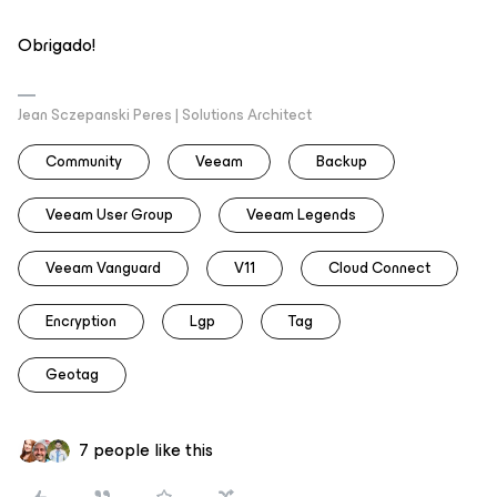
Obrigado!
Jean Sczepanski Peres | Solutions Architect
Community
Veeam
Backup
Veeam User Group
Veeam Legends
Veeam Vanguard
V11
Cloud Connect
Encryption
Lgp
Tag
Geotag
7 people like this