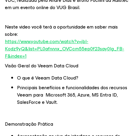
VDC, realizada pela Andre Dias e Bruno Fucilini da Adistec
em um evento online do VUG Brasil.
Neste video você terá a oportunidade em saber mais
sobre:
https://www.youtube.com/watch?v=jbl-
Kodz9yQ&list=PL0afnnnx_OVCcm55ep0f23say0lg_FB-
F&index=1
Visão Geral do Veeam Data Cloud
O que é Veeam Data Cloud?
Principais benefícios e funcionalidades dos recursos
Veeam para Microsoft 365, Azure, MS Entra ID,
SalesForce e Vault.
Demonstração Prática