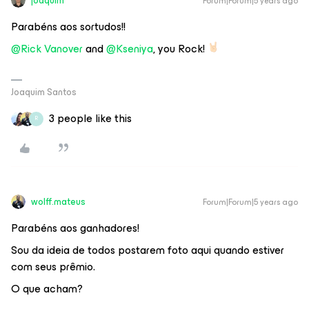
joaquim
Forum|Forum|5 years ago
Parabéns aos sortudos!!
@Rick Vanover
and
@Kseniya
, you Rock!
Joaquim Santos
3 people like this
R
wolff.mateus
Forum|Forum|5 years ago
Parabéns aos ganhadores!
Sou da ideia de todos postarem foto aqui quando estiver
com seus prêmio.
O que acham?