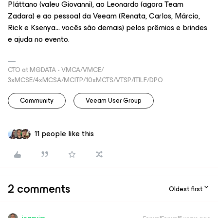
Pláttano (valeu Giovanni), ao Leonardo (agora Team
Zadara) e ao pessoal da Veeam (Renata, Carlos, Márcio,
Rick e Ksenya... vocês são demais) pelos prêmios e brindes
e ajuda no evento.
CTO at MGDATA - VMCA/VMCE/
3xMCSE/4xMCSA/MCITP/10xMCTS/VTSP/ITILF/DPO
Community
Veeam User Group
11 people like this
2 comments
Oldest first