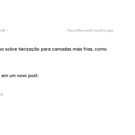
end
Forum|Forum|4 months ago
 sobre tierização para camadas mais frias, como
s em um novo post.
ct