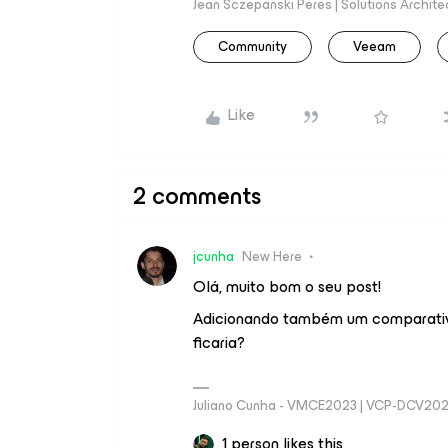
Jean Sczepanski Peres | Solutions Archite
Community
Veeam
Like
2 comments
jcunha
New Here
Olá, muito bom o seu post!
Adicionando também um comparativo
ficaria?
Juliano Cunha - VMCE2023 | VCP-DCV20
1 person likes this