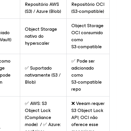
Repositório AWS
Repositório OCI
(S3) / Azure (Blob)
(S3‑compatible)
Object Storage
Object Storage
ciado
OCI consumido
nativo do
Vault)
como
hyperscaler
S3‑compatible
 como
✅ Pode ser
age
✅ Suportado
adicionado
 pode
nativamente (S3 /
como
om
Blob)
S3‑compatible
repo
✅ AWS: S3
❌ Veeam requer
Object Lock
S3 Object Lock
(Compliance
API; OCI não
mode) / ✅ Azure:
oferece esse
+