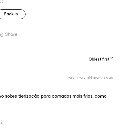
ct
Backup
Share
Oldest first
Forum|Forum|4 months ago
 sobre tierização para camadas mais frias, como
22