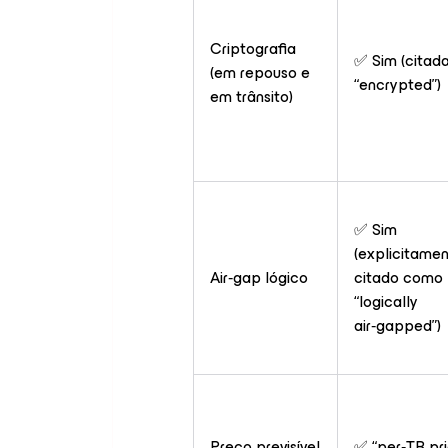
Criptografia
✅ Sim (citad
(em repouso e
“encrypted”)
em trânsito)
✅ Sim
(explicitame
Air‑gap lógico
citado como
“logically
air‑gapped”)
Preço previsível
✅ “per‑TB pri