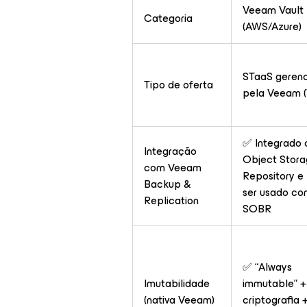
Veeam Vault
Categoria
(AWS/Azure)
STaaS geren
Tipo de oferta
pela Veeam (
✅ Integrado
Integração
Object Stor
com Veeam
Repository e
Backup &
ser usado c
Replication
SOBR
✅ “Always
Imutabilidade
immutable” +
(nativa Veeam)
criptografia 