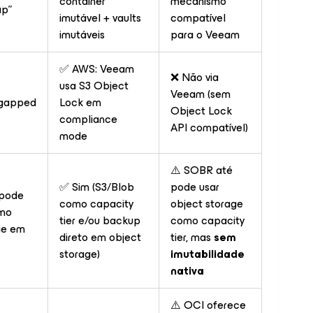
container
mecanismo
gap”
imutável + vaults
compatível
imutáveis
para o Veeam
✅ AWS: Veeam
❌ Não via
usa S3 Object
Veeam (sem
r‑gapped
Lock em
Object Lock
compliance
API compatível)
mode
⚠️ SOBR até
✅ Sim (S3/Blob
pode usar
 pode
como capacity
object storage
omo
tier e/ou backup
como capacity
ge em
direto em object
tier, mas
sem
storage)
imutabilidade
nativa
⚠️ OCI oferece