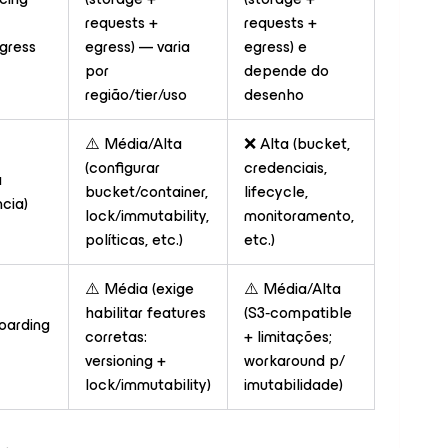
requests +
requests +
egress
egress) — varia
egress) e
por
depende do
região/tier/uso
desenho
⚠️ Média/Alta
❌ Alta (bucket,
(configurar
credenciais,
a
bucket/container,
lifecycle,
ncia)
lock/immutability,
monitoramento,
políticas, etc.)
etc.)
⚠️ Média (exige
⚠️ Média/Alta
habilitar features
(S3‑compatible
oarding
corretas:
+ limitações;
versioning +
workaround p/
lock/immutability)
imutabilidade)