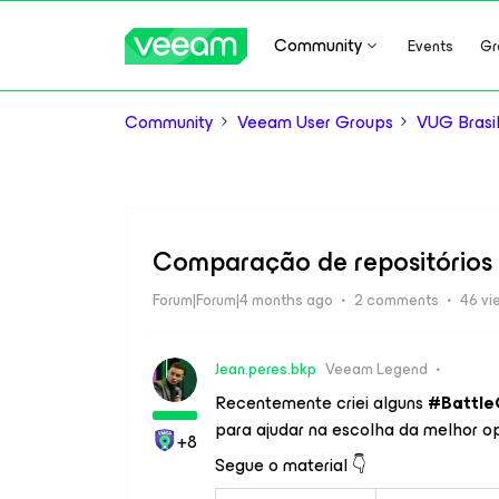
Community
Events
Gr
Community
Veeam User Groups
VUG Brasi
Comparação de repositórios 
Forum|Forum|4 months ago
2 comments
46 vi
Jean.peres.bkp
Veeam Legend
Recentemente criei alguns
#Battle
para ajudar na escolha da melhor 
+8
Segue o material 👇