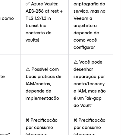
✅ Azure Vaults:
criptografia do
AES‑256 at rest +
serviço, mas no
a como
TLS 1.2/1.3 in
Veeam a
transit (no
arquitetura
contexto de
depende de
vaults)
como você
configurar
⚠️ Você pode
⚠️ Possível com
desenhar
nte
boas práticas de
separação por
IAM/contas,
conta/tenancy
depende de
e IAM, mas não
implementação
é um “air‑gap
do Vault”
❌ Precificação
❌ Precificação
por consumo
por consumo
cing”
(storage +
(storage +