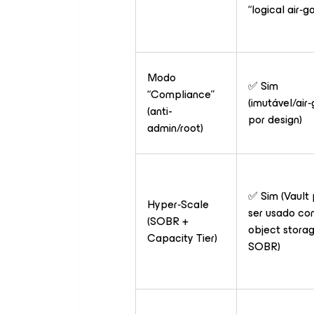
“logical air‑
Modo
✅ Sim
“Compliance”
(imutável/ai
(anti-
por design)
admin/root)
✅ Sim (Vault
Hyper‑Scale
ser usado c
(SOBR +
object stora
Capacity Tier)
SOBR)