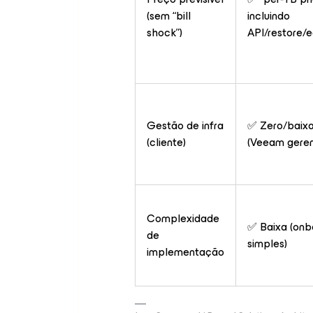
(sem “bill
incluindo
shock”)
API/restore/
Gestão de infra
✅ Zero/baix
(cliente)
(Veeam gere
Complexidade
✅ Baixa (onb
de
simples)
implementação