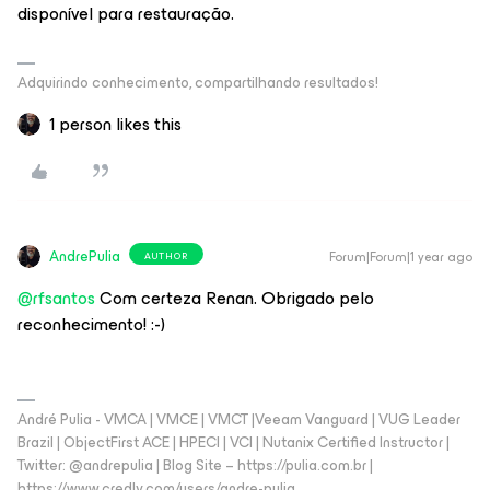
disponível para restauração.
Adquirindo conhecimento, compartilhando resultados!
1 person likes this
AndrePulia
Forum|Forum|1 year ago
AUTHOR
@rfsantos
Com certeza Renan. Obrigado pelo
reconhecimento! :-)
André Pulia - VMCA | VMCE | VMCT |Veeam Vanguard | VUG Leader
Brazil | ObjectFirst ACE | HPECI | VCI | Nutanix Certified Instructor |
Twitter: @andrepulia | Blog Site – https://pulia.com.br |
https://www.credly.com/users/andre-pulia