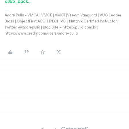
o365_backup_for_dummies_veeam_software_special_edition.pdf
André Pulia - VMCA | VMCE | VMCT |Veeam Vanguard | VUG Leader
Brazil | ObjectFirst ACE | HPECI | VCI | Nutanix Certified Instructor |
Twitter: @andrepulia | Blog Site – https://pulia.com.br |
https://www.credly.com/users/andre-pulia