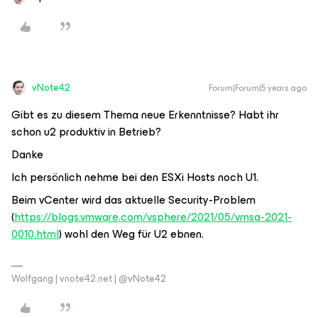
vNote42
Forum|Forum|5 years ago
Gibt es zu diesem Thema neue Erkenntnisse? Habt ihr
schon u2 produktiv in Betrieb?
Danke
Ich persönlich nehme bei den ESXi Hosts noch U1.
Beim vCenter wird das aktuelle Security-Problem
(
https://blogs.vmware.com/vsphere/2021/05/vmsa-2021-
0010.html
) wohl den Weg für U2 ebnen.
Wolfgang | vnote42.net | @vNote42