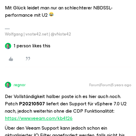
Mit Glück leidet man nur an schlechterer NBDSSL-
performance mit U2
Wolfgang | vnote42.net | @vNote42
1 person likes this
regnor
Forum|Forum|5 years ago
Der Vollständigkeit halber poste ich es hier auch noch.
Patch
P20210507
liefert den Support für vSphere 7.0 U2
nach, jedoch weiterhin ohne die CDP Funktionalität:
https://www.veeam.com/kb4126
Über den Veeam Support kann jedoch schon ein
aktualisierter IO Filter angefordert werden, falls nicht bis