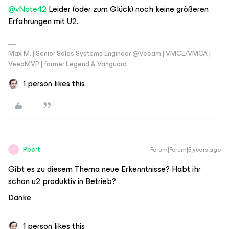
@vNote42
Leider (oder zum Glück) noch keine größeren
Erfahrungen mit U2.
Max M. | Senior Sales Systems Engineer @Veeam | VMCE/VMCA |
VeeaMVP | former Legend & Vanguard
1 person likes this
Pbert
Forum|Forum|5 years ago
P
Gibt es zu diesem Thema neue Erkenntnisse? Habt ihr
schon u2 produktiv in Betrieb?
Danke
1 person likes this