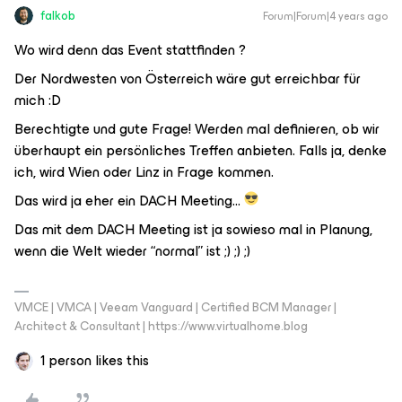
falkob
Forum|Forum|4 years ago
Wo wird denn das Event stattfinden ?
Der Nordwesten von Österreich wäre gut erreichbar für
mich :D
Berechtigte und gute Frage! Werden mal definieren, ob wir
überhaupt ein persönliches Treffen anbieten. Falls ja, denke
ich, wird Wien oder Linz in Frage kommen.
Das wird ja eher ein DACH Meeting...
Das mit dem DACH Meeting ist ja sowieso mal in Planung,
wenn die Welt wieder “normal” ist ;) ;) ;)
VMCE | VMCA | Veeam Vanguard | Certified BCM Manager |
Architect & Consultant | https://www.virtualhome.blog
1 person likes this