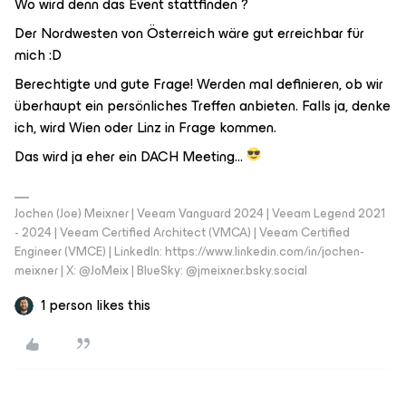
Wo wird denn das Event stattfinden ?
Der Nordwesten von Österreich wäre gut erreichbar für
mich :D
Berechtigte und gute Frage! Werden mal definieren, ob wir
überhaupt ein persönliches Treffen anbieten. Falls ja, denke
ich, wird Wien oder Linz in Frage kommen.
Das wird ja eher ein DACH Meeting...
Jochen (Joe) Meixner | Veeam Vanguard 2024 | Veeam Legend 2021
- 2024 | Veeam Certified Architect (VMCA) | Veeam Certified
Engineer (VMCE) | LinkedIn: https://www.linkedin.com/in/jochen-
meixner | X: @JoMeix | BlueSky: @jmeixner.bsky.social
1 person likes this