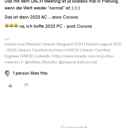
Das mit dem DACH Meeting ist ja sowieso mal in Planung,
wenn die Welt wieder “normal” ist ;) ;) ;)
Das ist dann 2023 AC … anno Corona
na, ich hoffe 2023 PC - post Corona
Jochen (Joe) Meixner | Veeam Vanguard 2024 | Veeam Legend 2021
- 2024 | Veeam Certified Architect (VMCA) | Veeam Certified
Engineer (VMCE) | LinkedIn: https://www.linkedin.com/in/jochen-
meixner | X: @JoMeix | BlueSky: @jmeixner.bsky.social
1 person likes this