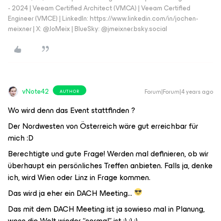
- 2024 | Veeam Certified Architect (VMCA) | Veeam Certified
Engineer (VMCE) | LinkedIn: https://www.linkedin.com/in/jochen-
meixner | X: @JoMeix | BlueSky: @jmeixner.bsky.social
vNote42
Forum|Forum|4 years ago
AUTHOR
Wo wird denn das Event stattfinden ?
Der Nordwesten von Österreich wäre gut erreichbar für
mich :D
Berechtigte und gute Frage! Werden mal definieren, ob wir
überhaupt ein persönliches Treffen anbieten. Falls ja, denke
ich, wird Wien oder Linz in Frage kommen.
Das wird ja eher ein DACH Meeting...
Das mit dem DACH Meeting ist ja sowieso mal in Planung,
wenn die Welt wieder “normal” ist ;) ;) ;)