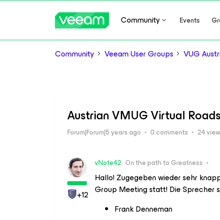
Community
Events
Gr
Community
Veeam User Groups
VUG Austr
Austrian VMUG Virtual Road
Forum|Forum|5 years ago
0 comments
24 vie
vNote42
On the path to Greatness
Hallo! Zugegeben wieder sehr knapp
Group Meeting statt! Die Sprecher 
+12
Frank Denneman