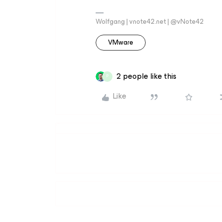
Wolfgang | vnote42.net | @vNote42
VMware
2 people like this
P
Like