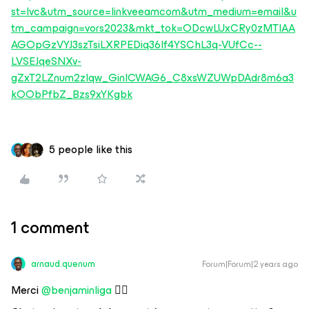
st=lvc&utm_source=linkveeamcom&utm_medium=email&u
tm_campaign=vors2023&mkt_tok=ODcwLUxCRy0zMTIAA
AGOpGzVYJ3szTsiLXRPEDiq36lf4YSChL3q-VUfCc--
LVSEJqeSNXv-
gZxT2LZnum2zIqw_GinICWAG6_C8xsWZUWpDAdr8m6a3
kOObPfbZ_Bzs9xYKgbk
5 people like this
1 comment
arnaud.quenum
Forum|Forum|2 years ago
Merci
@benjaminliga
👍🏾