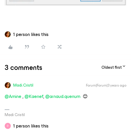
1 person likes this
3 comments
Oldest first
Madi.Cristil
Forum|Forum|3 years ago
@Amine
,
@Kaenef
,
@arnaud.quenum
😊
Madi Cristil
1 person likes this
D