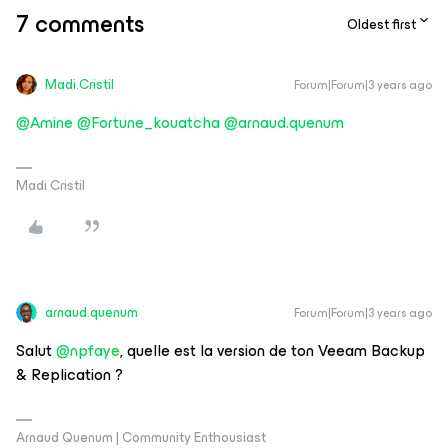
7 comments
Oldest first
Madi.Cristil
Forum|Forum|3 years ago
@Amine
@Fortune_kouatcha
@arnaud.quenum
Madi Cristil
arnaud.quenum
Forum|Forum|3 years ago
Salut
@npfaye
, quelle est la version de ton Veeam Backup
& Replication ?
Arnaud Quenum | Community Enthousiast