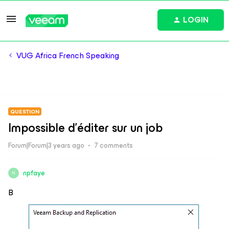
LOGIN
VUG Africa French Speaking
QUESTION
Impossible d'éditer sur un job
Forum|Forum|3 years ago
7 comments
npfaye
N
B