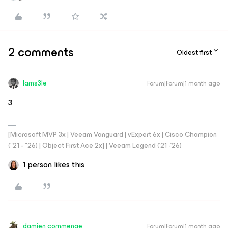
2 comments
Oldest first
Iams3le
Forum|Forum|1 month ago
3
[Microsoft MVP 3x | Veeam Vanguard | vExpert 6x | Cisco Champion
("21 - "26) | Object First Ace 2x] | Veeam Legend ('21 -'26)
1 person likes this
damien commenge
Forum|Forum|1 month ago