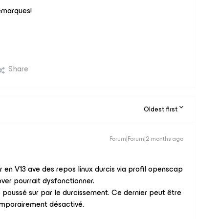
emarques!
Share
Oldest first
Forum|Forum|2 months ago
r en V13 ave des repos linux durcis via profil openscap
ver pourrait dysfonctionner.
 poussé sur par le durcissement. Ce dernier peut être
emporairement désactivé.