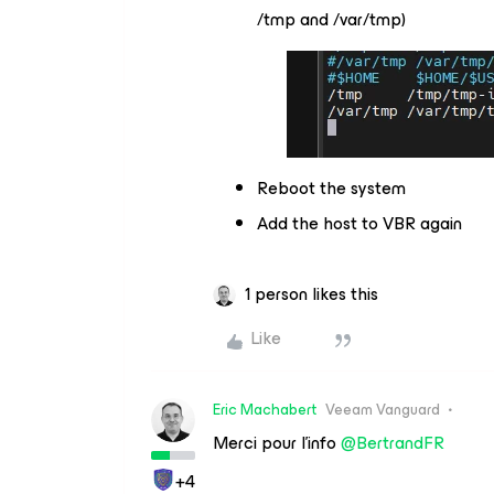
/tmp and /var/tmp)
Reboot the system
Add the host to VBR again
1 person likes this
Like
Eric Machabert
Veeam Vanguard
Merci pour l’info ​
@BertrandFR
+4