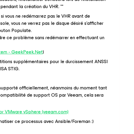
endant la création du VHR. **
 si vous ne redémarrez pas le VHR avant de
sole, vous ne verrez pas le disque désiré s'afficher
bouton Populate.
re ce problème sans redémarrer en effectuant un
stem - GeekPeek.Net
)
titions supplémentaires pour le durcissement ANSSI
ISA STIG.
 supporté officiellement, néanmoins du moment tant
compatibilité de support OS par Veeam, cela sera
for VMware vSphere (veeam.com)
tiser ce processus avec Ansible/Foreman :)