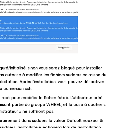
uré/initialisé, sinon vous serez bloqué pour installer
s autorisé à modifier les fichiers sudoers en raison du
itation. Après l'installation, vous pouvez désactiver
la connexion ssh.
oot pour modifier le fichier fstab. L'utilisateur créé
e faisant partie du groupe WHEEL, et la case à cocher «
nistrateur » ne suffiront pas.
irement dans sudoers la valeur Default noexec. Si
sudoers, l'installateur échouera lors de l'installation