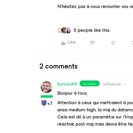
N’hésitez pas à nous remonter vos r
5 people like this
A
Like
2 comments
BertrandFR
Influencer
AUTHOR
Bonjour à tous,
Attention à ceux qui mettraient à jou
+7
anssi medium-high, la maj du datamo
Cela est dû à un paramètre sur /tmp
réactivé post maj mais devra être t