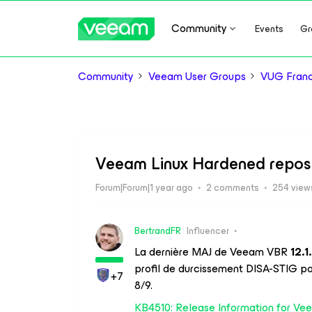
Community
Events
Gr
Community
Veeam User Groups
VUG Fran
Veeam Linux Hardened repos 
Forum|Forum|1 year ago
2 comments
254 view
BertrandFR
Influencer
La dernière MAJ de Veeam VBR
12.1
profil de durcissement DISA-STIG po
+7
8/9.
KB4510: Release Information for Ve