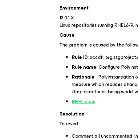
Environment
13.0.1.X
Linux repositories running RHEL8/9, 
Cause
The problem is caused by the followi
Rule ID
: xccdf_org.ssgprojec
Rule name
: Configure Polyins
Rationale
:
“Polyinstantiation 
measure which reduces chance
/tmp directories being world-wr
RHEL docs
Resolution
To revert:
Comment all uncommented line