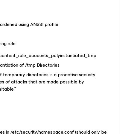
hardened using ANSSI profile
ng rule:
t.content_rule_accounts_polyinstantiated_tmp
tantiation of /tmp Directories
of temporary directories is a proactive security
s of attacks that are made possible by
itable.”
s in /etc/security/namespace.conf (should only be