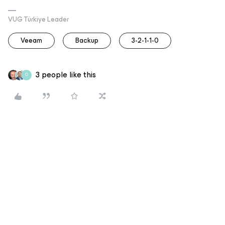
VUG Türkiye Leader
Veeam
Backup
3-2-1-1-0
3 people like this
O